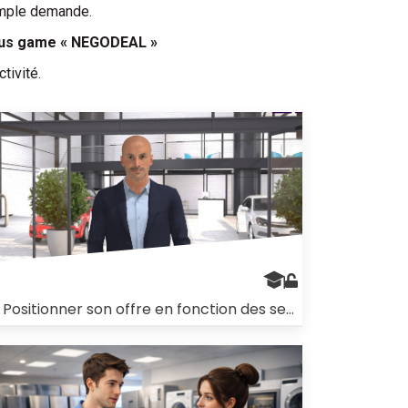
imple demande.
ous game « NEGODEAL »
ctivité.
2. Positionner son offre en fonction des segments ciblés