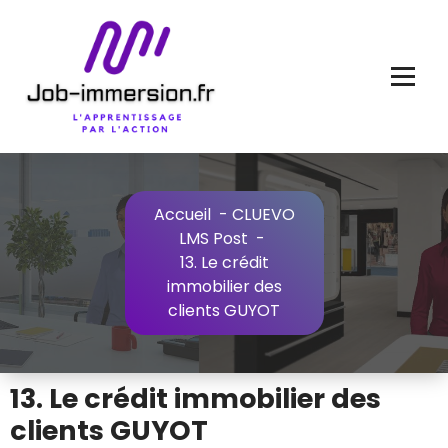
Aller
au
contenu
Accueil
-
CLUEVO
LMS Post
-
13. Le crédit
immobilier des
clients GUYOT
13. Le crédit immobilier des
clients GUYOT