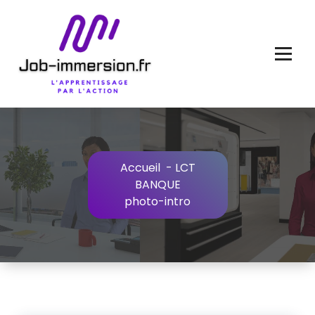
Aller
au
contenu
Accueil
-
LCT
BANQUE
photo-intro