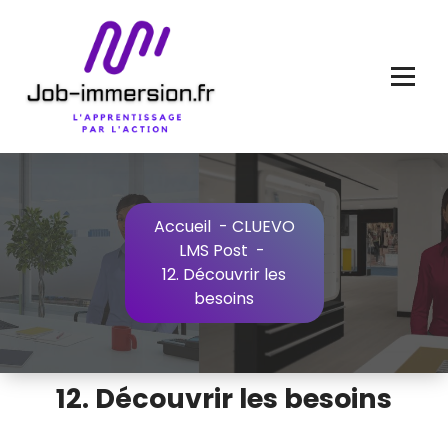
Aller
au
contenu
Accueil
-
CLUEVO
LMS Post
-
12. Découvrir les
besoins
12. Découvrir les besoins