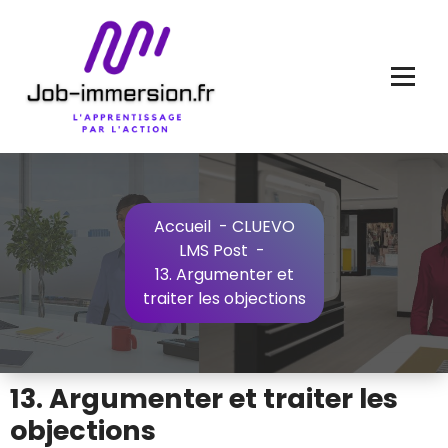
Aller
au
contenu
Accueil
-
CLUEVO
LMS Post
-
13. Argumenter et
traiter les objections
13. Argumenter et traiter les
objections