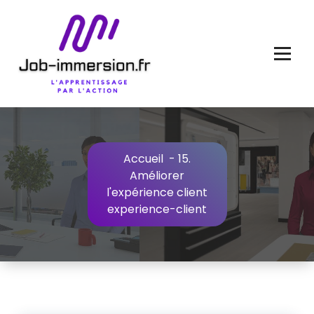
Aller
au
contenu
Accueil
-
15.
Améliorer
l'expérience client
experience-client