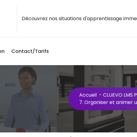
Découvrez nos situations d'apprentissage imme
on
Contact/Tarifs
Accueil
-
CLUEVO LMS P
7. Organiser et animer