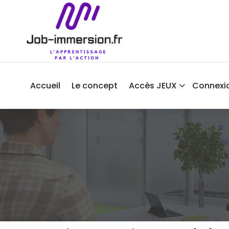
Aller
au
contenu
Accueil
Le concept
Accès JEUX
Connexi