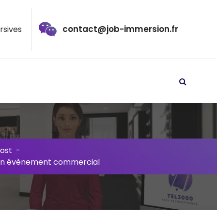
contact@job-immersion.fr
rsives
ost
-
 un évènement commercial