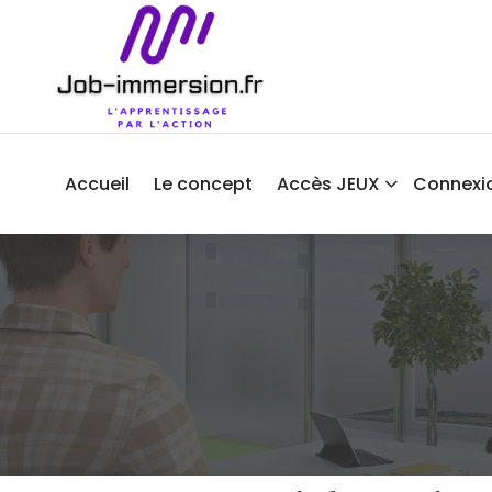
Aller
au
contenu
Accueil
Le concept
Accès JEUX
Connexi