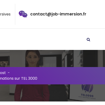
contact@job-immersion.fr
rsives
ost
-
rmations sur TEL 3000