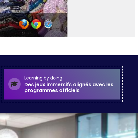
Learning by doing
Des jeux immersifs alignés avec les
programmes officiels