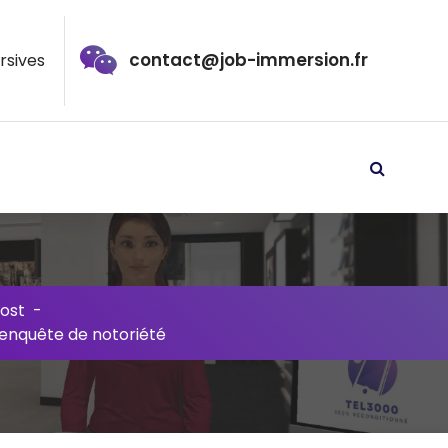
contact@job-immersion.fr
rsives
ost
-
 enquête de notoriété