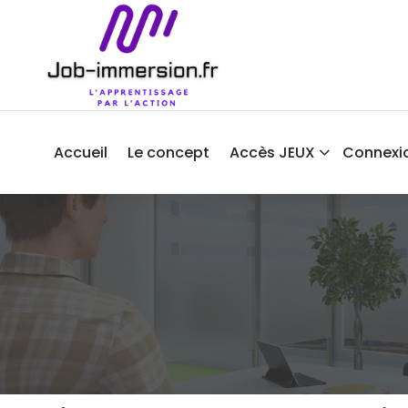
Aller
au
contenu
Accueil
Le concept
Accès JEUX
Connexi