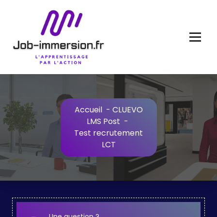
Aller
au
contenu
Accueil
-
CLUEVO
LMS Post
-
Test recrutement
LCT
Une question ?