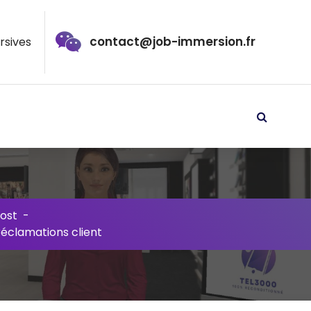
contact@job-immersion.fr
rsives
ost
-
 réclamations client