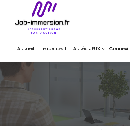
Aller
au
contenu
Accueil
Le concept
Accès JEUX
Connexi