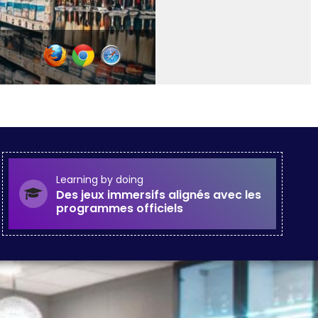
Learning by doing
Des jeux immersifs alignés avec les
programmes officiels