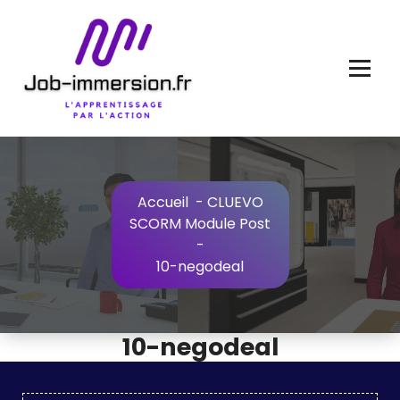
Aller
au
contenu
Accueil
-
CLUEVO
SCORM Module Post
-
10-negodeal
10-negodeal