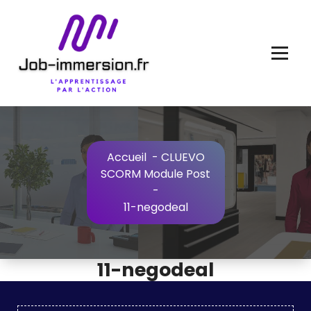
Aller
au
contenu
Accueil
-
CLUEVO
SCORM Module Post
-
11-negodeal
11-negodeal