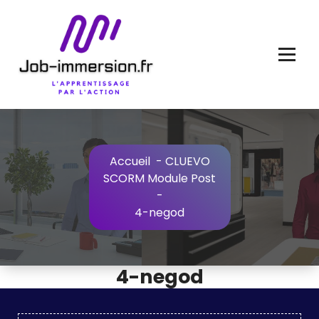
Aller
au
contenu
Accueil
-
CLUEVO
SCORM Module Post
-
4-negod
4-negod