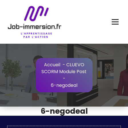
Aller
au
contenu
Accueil
-
CLUEVO
SCORM Module Post
-
6-negodeal
6-negodeal