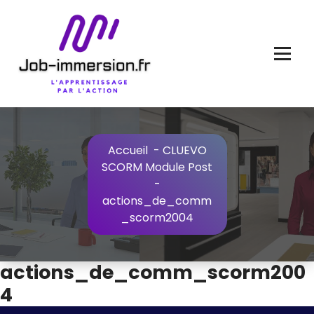
Aller
au
contenu
Accueil
-
CLUEVO
SCORM Module Post
-
actions_de_comm
_scorm2004
actions_de_comm_scorm200
4