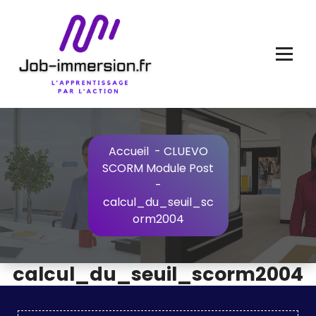
Aller
au
contenu
Accueil
-
CLUEVO
SCORM Module Post
-
calcul_du_seuil_sc
orm2004
calcul_du_seuil_scorm2004