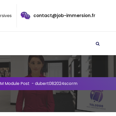
contact@job-immersion.fr
rsives
M Module Post
-
dubert082024scorm