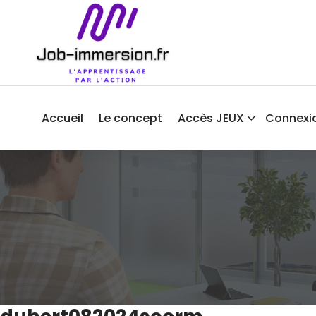
Aller
au
contenu
Accueil
Le concept
Accès JEUX
Connexi