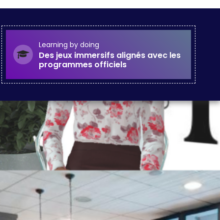
Learning by doing
Des jeux immersifs alignés avec les
programmes officiels