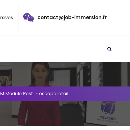
contact@job-immersion.fr
rsives
M Module Post
-
escaperetail