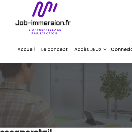
Aller
au
contenu
Accueil
Le concept
Accès JEUX
Connexi