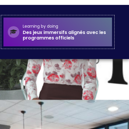
Learning by doing
Des jeux immersifs alignés avec les
programmes officiels