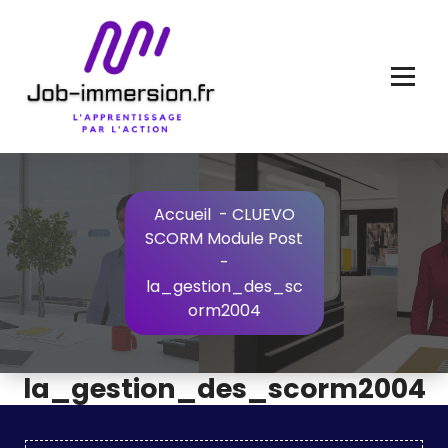
Aller
au
contenu
Accueil
-
CLUEVO
SCORM Module Post
-
la_gestion_des_sc
orm2004
la_gestion_des_scorm2004