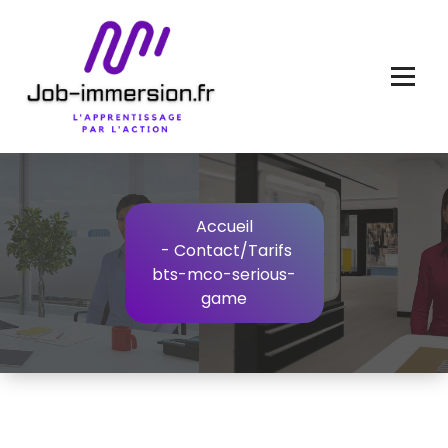
Aller
au
contenu
Accueil
-
Contact/Tarifs
bts-mco-serious-
game